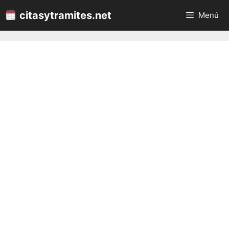
Saltar
citasytramites.net
Menú
al
contenido