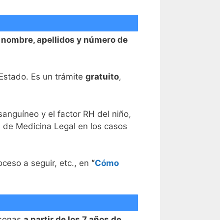
n nombre, apellidos y número de
 Estado. Es un trámite
gratuito
,
sanguíneo y el factor RH del niño,
n de Medicina Legal en los casos
oceso a seguir, etc., en
“
Cómo
rsonas
a partir de los 7 años de