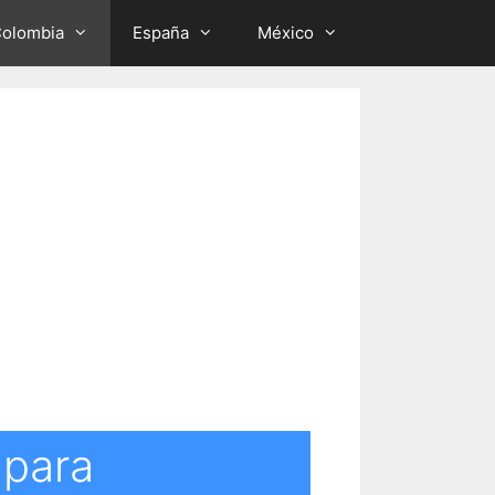
olombia
España
México
 para