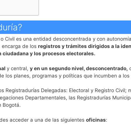
duría?
do Civil es una entidad desconcentrada y con autonomía
e encarga de los
registros y trámites dirigidos a la ide
ón ciudadana y los procesos electorales.
nal
y central,
y en un segundo nivel, desconcentrado,
c
 los planes, programas y políticas que incumben a los
os Registradurías Delegadas: Electoral y Registro Civil; 
gaciones Departamentales, las Registradurías Municipa
de Bogotá.
edes acceder a una de las siguientes
oficinas
: