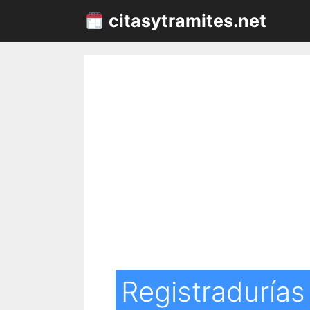
Saltar
citasytramites.net
al
contenido
Registradurías