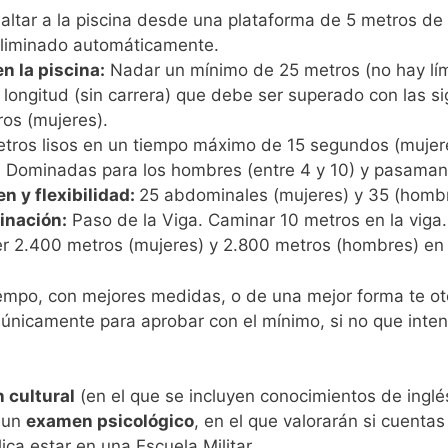
ltar a la piscina desde una plataforma de 5 metros de a
eliminado automáticamente.
n la piscina:
Nadar un mínimo de 25 metros (no hay lím
 longitud (sin carrera) que debe ser superado con las s
os (mujeres).
tros lisos en un tiempo máximo de 15 segundos (mujer
:
Dominadas para los hombres (entre 4 y 10) y pasamanos
 y flexibilidad:
25 abdominales (mujeres) y 35 (hombr
inación:
Paso de la Viga. Caminar 10 metros en la viga.
r 2.400 metros (mujeres) y 2.800 metros (hombres) en
empo, con mejores medidas, o de una mejor forma te oto
icamente para aprobar con el mínimo, si no que intent
 cultural
(en el que se incluyen conocimientos de ingl
 un
examen psicológico
, en el que valorarán si cuent
ica estar en una Escuela Militar.