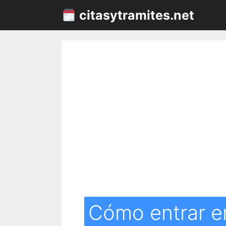
Saltar
citasytramites.net
al
contenido
Cómo entrar en