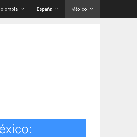
olombia
España
México
éxico: