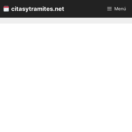
Saltar
citasytramites.net
Menú
al
contenido