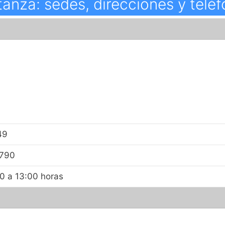
tanza: sedes, direcciones y telé
49
5790
00 a 13:00 horas