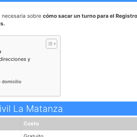
n necesaria sobre
cómo sacar un turno para el Registro
s.
a
 direcciones y
 domicilio
ivil La Matanza
Costo
Gratuito