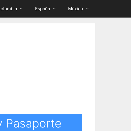
olombia
España
México
 y Pasaporte