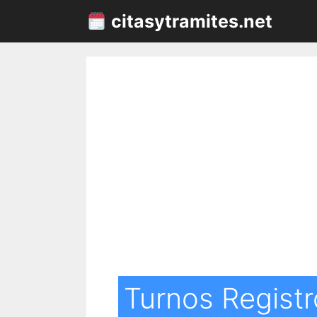
Saltar
citasytramites.net
al
contenido
Turnos Registr