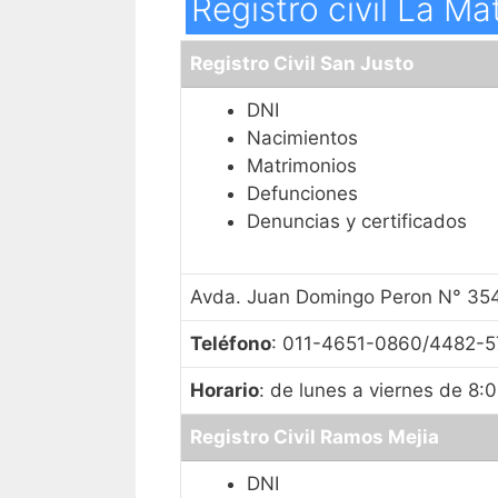
Registro civil La Ma
Registro Civil San Justo
DNI
Nacimientos
Matrimonios
Defunciones
Denuncias y certificados
Avda. Juan Domingo Peron N° 35
Teléfono
: 011-4651-0860/4482-
Horario
: de lunes a viernes de 8:
Registro Civil Ramos Mejia
DNI