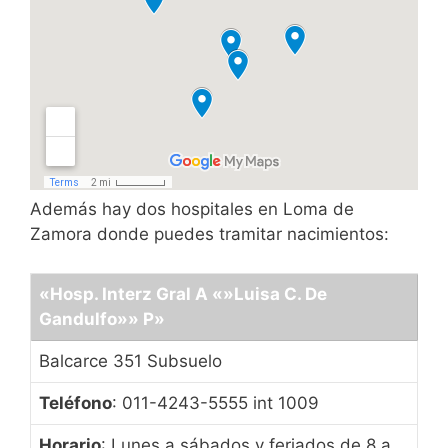
Además hay dos hospitales en Loma de
Zamora donde puedes tramitar nacimientos:
«Hosp. Interz Gral A «»Luisa C. De
Gandulfo»» P»
Balcarce 351 Subsuelo
Teléfono
: 011-4243-5555 int 1009
Horario
: Lunes a sábados y feriados de 8 a