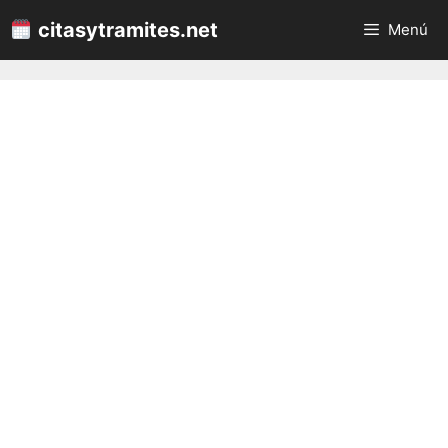
Saltar
citasytramites.net
Menú
al
contenido