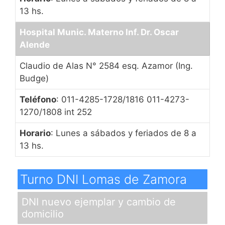
13 hs.
Hospital Munic. Materno Inf. Dr. Oscar
Alende
Claudio de Alas N° 2584 esq. Azamor (Ing.
Budge)
Teléfono
: 011-4285-1728/1816 011-4273-
1270/1808 int 252
Horario
: Lunes a sábados y feriados de 8 a
13 hs.
Turno DNI Lomas de Zamora
DNI nuevo ejemplar y cambio de
domicilio