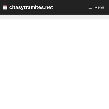
Saltar
citasytramites.net
Menú
al
contenido