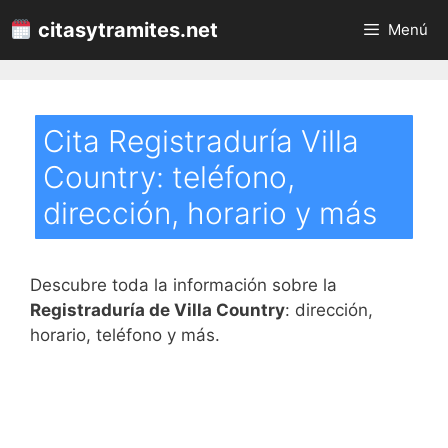
Saltar
citasytramites.net
Menú
al
contenido
Cita Registraduría Villa
Country: teléfono,
dirección, horario y más
Descubre toda la información sobre la
Registraduría de Villa Country
: dirección,
horario, teléfono y más.