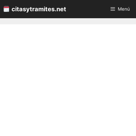
Saltar
citasytramites.net
Menú
al
contenido