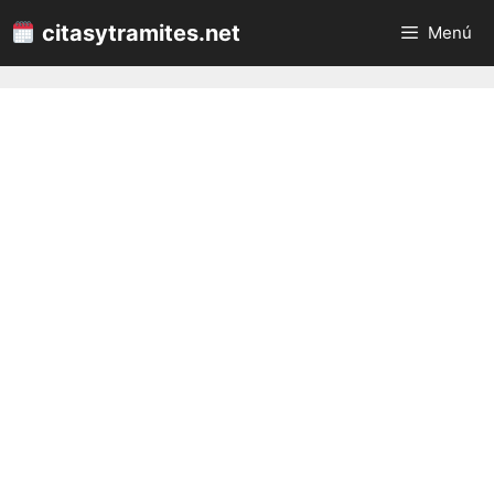
Saltar
citasytramites.net
Menú
al
contenido