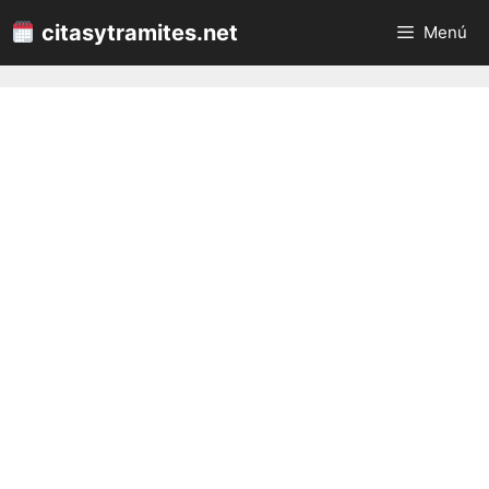
Saltar
citasytramites.net
Menú
al
contenido