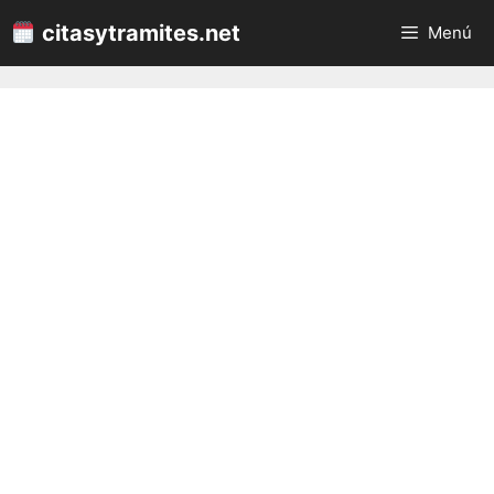
Saltar
citasytramites.net
Menú
al
contenido