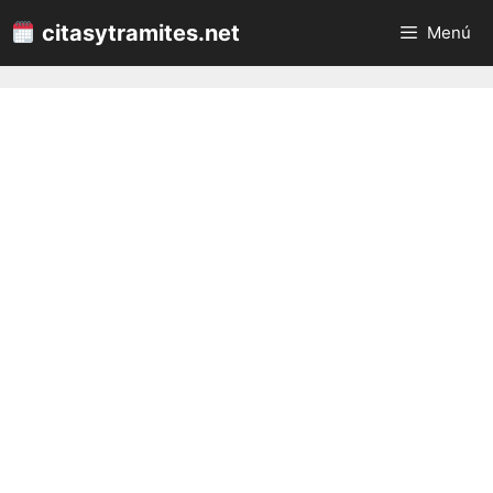
Saltar
citasytramites.net
Menú
al
contenido