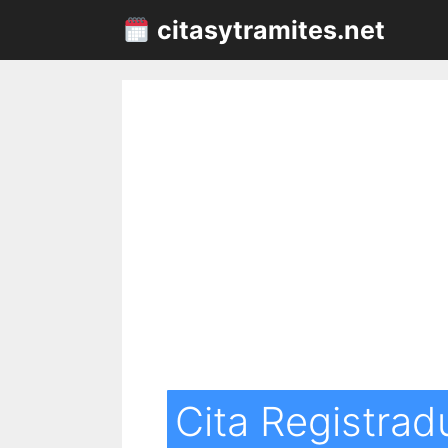
Saltar
citasytramites.net
al
contenido
Cita Registradu