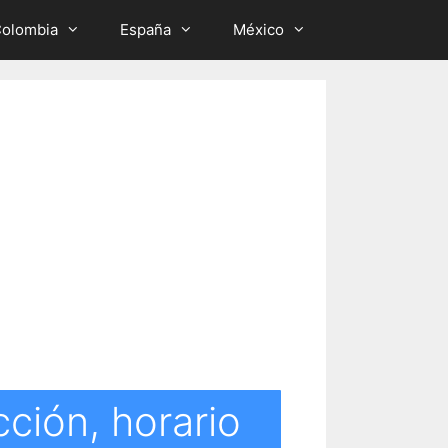
olombia
España
México
cción, horario