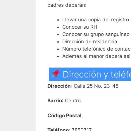
padres deberán:
Llevar una copia del registro
Conocer su RH
Conocer su grupo sanguíneo
Dirección de residencia
Número telefónico de contac
Además el menor deberá asist
Dirección y telé
Dirección
: Calle 25 No. 23-48
Barrio
: Centro
Código Postal
:
Teléfono
: 7850717