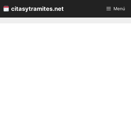
Saltar
citasytramites.net
Menú
al
contenido