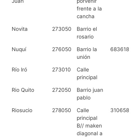
Juan
porvenir
frente a la
cancha
Novita
273050
Barrio el
rosario
Nuquí
276050
Barrio la
6836182
unión
Río Iró
273010
Calle
principal
Rio Quito
272050
Barrio juan
pablo
Riosucio
278050
Calle
31065858
principal
B// maken
diagonal a