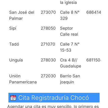
la iglesia
San José del
273070
Calle 8 N°
6864144
Palmar
329
Sipí
278050
Septor
Calle real
Tadó
271070
Calle 7 N°
15-53
Unguía
278030
Cra 4 B//
6811504
Guadalupe
Unión
272030
Barrio San
Panamericana
joaquin
Cita Registraduría Chocó
Agendar una cita es muy sencillo, lo primero es