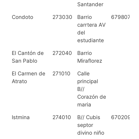
Santander
Condoto
273030
Barrio
6798079
carrtera AV
del
estudiante
El Cantón de
272040
Barrio
San Pablo
Miraflorez
El Carmen de
271010
Calle
Atrato
principal
B//
Corazón de
maria
Istmina
274010
B// Cubis
6702099
septor
divino niño