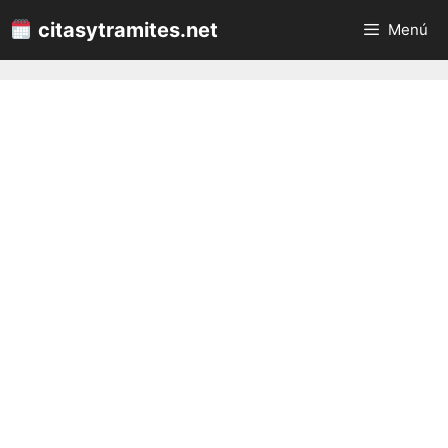
Saltar
citasytramites.net
Menú
al
contenido