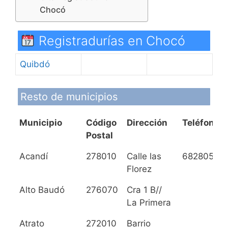
Chocó
Registradurías en Chocó
Quibdó
Resto de municipios
Municipio
Código
Dirección
Teléfono
Postal
Municipio
Código
Dirección
Teléfono
Acandí
278010
Calle las
6828055
Postal
Florez
Alto Baudó
276070
Cra 1 B//
La Primera
Atrato
272010
Barrio