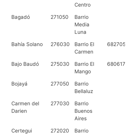
Centro
Bagadó
271050
Barrio
Media
Luna
Bahía Solano
276030
Barrio El
6827050
Carmen
Bajo Baudó
275030
Barrio El
6806179
Mango
Bojayá
277050
Barrio
Bellaluz
Carmen del
277030
Barrio
Darien
Buenos
Aires
Certegui
272020
Barrio