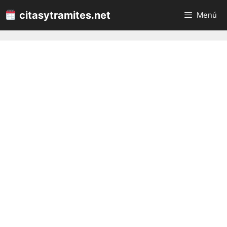
Saltar
citasytramites.net
Menú
al
contenido