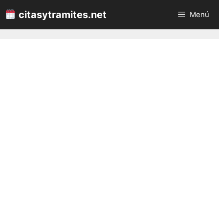
Saltar
citasytramites.net
Menú
al
contenido