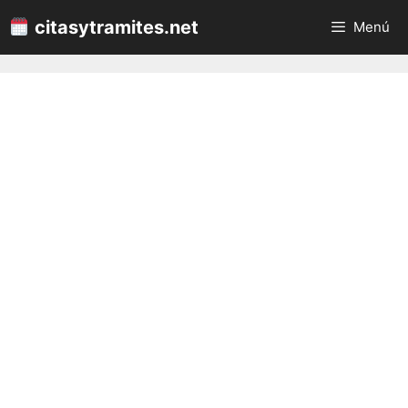
Saltar
citasytramites.net
Menú
al
contenido