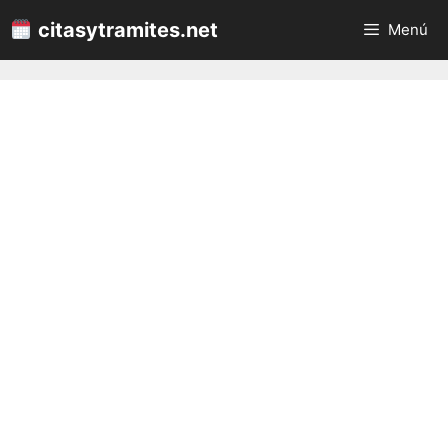
Saltar
citasytramites.net
Menú
al
contenido