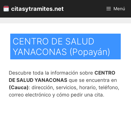
Saltar
citasytramites.net
Menú
al
contenido
CENTRO DE SALUD
YANACONAS (Popayán)
Descubre toda la información sobre
CENTRO
DE SALUD YANACONAS
que se encuentra en
(Cauca)
: dirección, servicios, horario, teléfono,
correo electrónico y cómo pedir una cita.