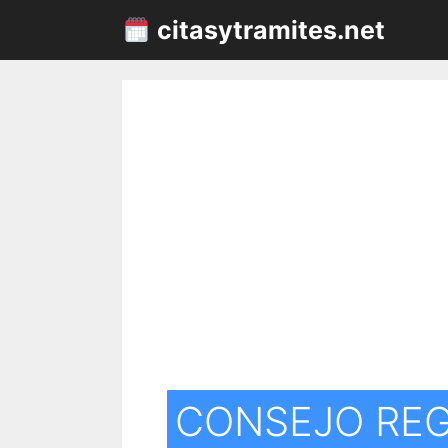
Saltar
citasytramites.net
al
contenido
CONSEJO REG