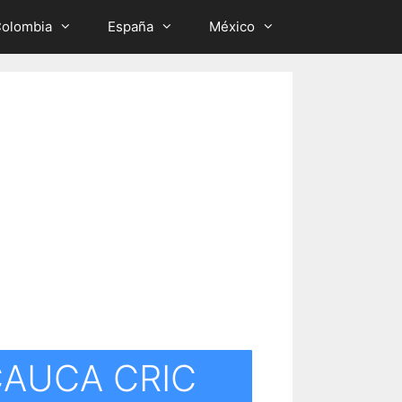
olombia
España
México
CAUCA CRIC