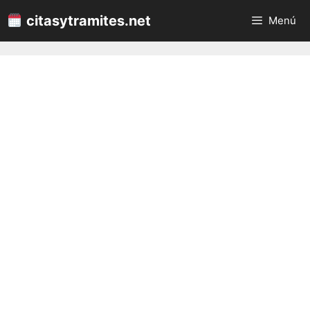
Saltar
citasytramites.net
Menú
al
contenido