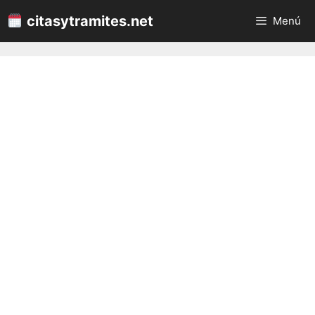
Saltar
citasytramites.net
Menú
al
contenido