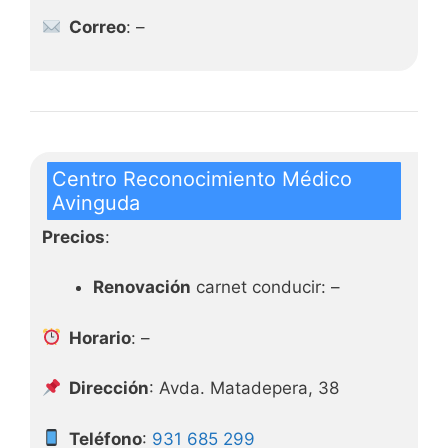
Correo
: –
Centro Reconocimiento Médico
Avinguda
Precios
:
Renovación
carnet conducir: –
Horario
: –
Dirección
: Avda. Matadepera, 38
Teléfono
:
931 685 299