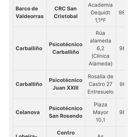
Academia
Barco de
CRC San
Dequidt
98834
Valdeorras
Cristobal
1,1ºF
Rúa
alameda
Psicotécnico
Carballiño
6,2
98827
Carballiño
(Clínica
Alameda)
Rosalía de
Psicotécnico
Carballiño
Castro 27
98827
Juan XXIII
Entresuelo
Plaza
Psicotécnico
Celanova
Mayor
98843
San Rosendo
10,1
Centro
Lobeira-
As