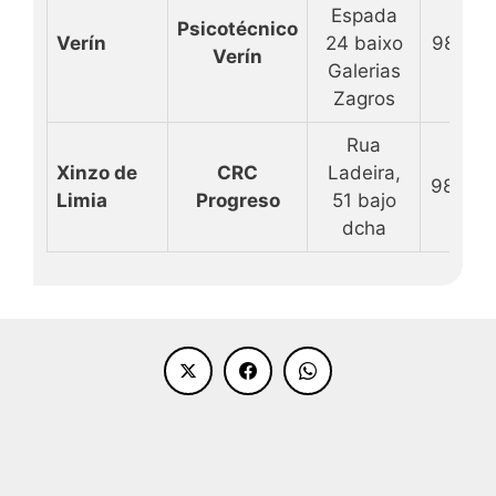
Espada
Psicotécnico
Verín
24 baixo
98827
Verín
Galerias
Zagros
Rua
Xinzo de
CRC
Ladeira,
98846
Limia
Progreso
51 bajo
dcha