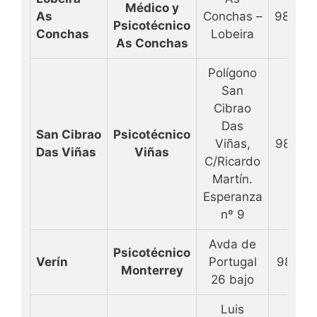
Médico y
As
Conchas –
98844
Psicotécnico
Conchas
Lobeira
As Conchas
Polígono
San
Cibrao
Das
San Cibrao
Psicotécnico
Viñas,
98838
Das Viñas
Viñas
C/Ricardo
Martín.
Esperanza
nº 9
Avda de
Psicotécnico
Verín
Portugal
98841
Monterrey
26 bajo
Luis