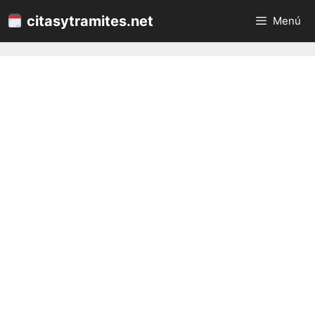
Saltar
citasytramites.net
Menú
al
contenido