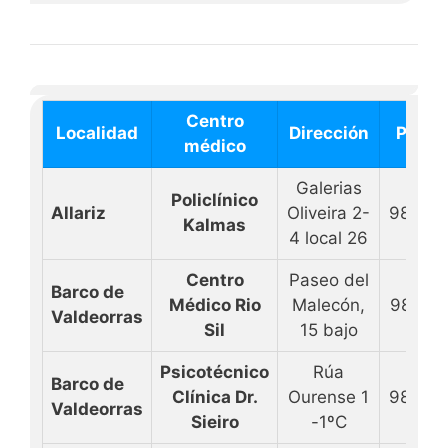
Centro
Localidad
Dirección
Pedir 
médico
Galerias
Policlínico
Allariz
Oliveira 2-
98844
Kalmas
4 local 26
Centro
Paseo del
Barco de
Médico Rio
Malecón,
98868
Valdeorras
Sil
15 bajo
Psicotécnico
Rúa
Barco de
Clínica Dr.
Ourense 1
98832
Valdeorras
Sieiro
-1ºC