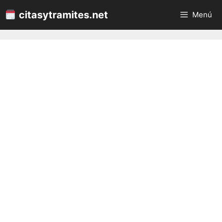
Saltar
citasytramites.net
Menú
al
contenido