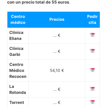
con un precio total de 55 euros
.
Centro
Pedir
Precios
médico
cita
Clínica
… €
Eliana
Clínica
… €
Garbi
Centro
Médico
54,10 €
Recocen
La
… €
Rotonda
Torrent
… €