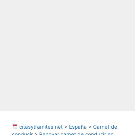
citasytramites.net
>
España
>
Carnet de
conducir
>
Renovar carnet de conducir en