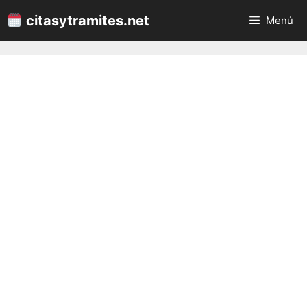
Saltar
citasytramites.net
Menú
al
contenido