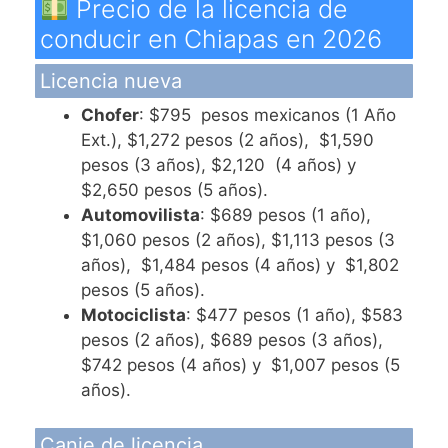
Precio de la licencia de
conducir en Chiapas en 2026
Licencia nueva
Chofer
: $795 pesos mexicanos (1 Año
Ext.), $1,272 pesos (2 años), $1,590
pesos (3 años), $2,120 (4 años) y
$2,650 pesos (5 años).
Automovilista
: $689 pesos (1 año),
$1,060 pesos (2 años), $1,113 pesos (3
años), $1,484 pesos (4 años) y $1,802
pesos (5 años).
Motociclista
: $477 pesos (1 año), $583
pesos (2 años), $689 pesos (3 años),
$742 pesos (4 años) y $1,007 pesos (5
años).
Canje de licencia