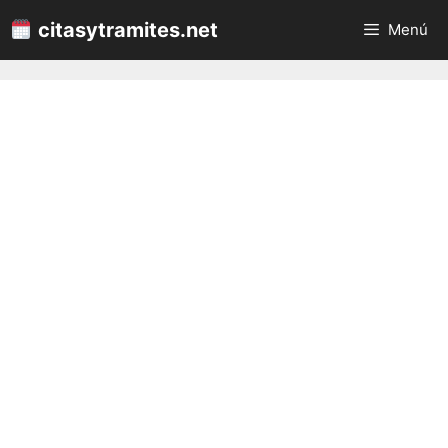
Saltar
citasytramites.net
Menú
al
contenido