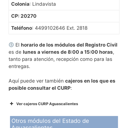
Colonia
: Lindavista
CP: 20270
Teléfono
: 4499102646 Ext. 2818
El
horario de los módulos del Registro Civil
es de
lunes a viernes de 8:00 a 15:00 horas
,
tanto para atención, recepción como para las
entregas.
Aquí puede ver también
cajeros en los que es
posible consultar el CURP
:
Ver cajeros CURP Aguascalientes
Cajero
Dirección
Otros módulos del Estado de
Cajero
Dirección
Aguascalientes