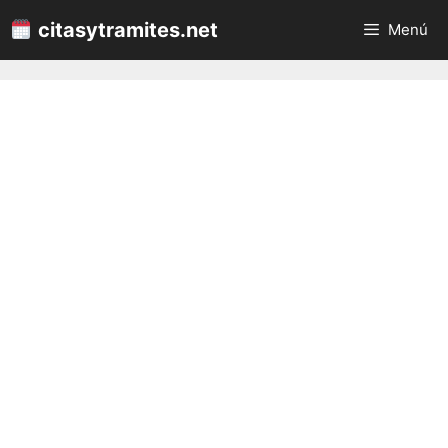
Saltar
citasytramites.net
Menú
al
contenido