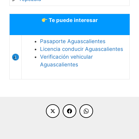
Blanca
20297
Centro
Av. Las Américas s/n
Te puede interesar
Comercial el
Fracc. El Dorado, C.P.
Dorado
20235
Pasaporte Aguascalientes
Centro
José María Morelos y
Licencia conducir Aguascalientes
Comercial El
Pavón s/n Zona Centro,
Verificación vehicular
Parían
C.P. 20000
Aguascalientes
Centro
5 de Mayo s/n Zona
Comercial Plaza
Centro (Plaza Patria),
Patria A
C.P. 20000
Centro
Presidencia Municipal,
Comercial Plaza
Emiliano Zapata #109
Patria B
Zona Centro, C.P.
20000
Centro
Av. Conveción de 1914