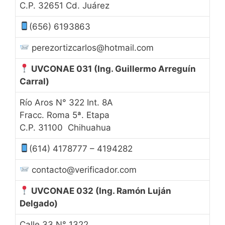
C.P. 32651 Cd. Juárez
(656) 6193863
perezortizcarlos@hotmail.com
UVCONAE 031
(Ing. Guillermo Arreguín
Carral)
Río Aros N° 322 Int. 8A
Fracc. Roma 5ª. Etapa
C.P. 31100 Chihuahua
(614) 4178777 – 4194282
contacto@verificador.com
UVCONAE 032
(Ing. Ramón Luján
Delgado)
Calle 33 N° 1322