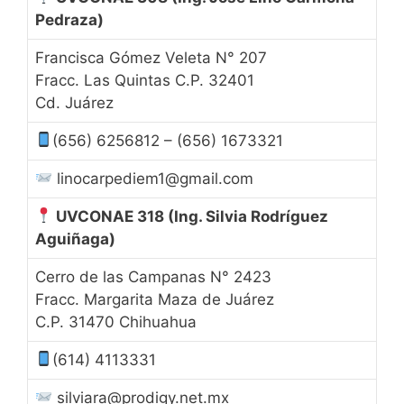
Pedraza)
Francisca Gómez Veleta N° 207
Fracc. Las Quintas C.P. 32401
Cd. Juárez
(656) 6256812 – (656) 1673321
linocarpediem1@gmail.com
UVCONAE 318
(Ing. Silvia Rodríguez
Aguiñaga)
Cerro de las Campanas N° 2423
Fracc. Margarita Maza de Juárez
C.P. 31470 Chihuahua
(614) 4113331
silviara@prodigy.net.mx