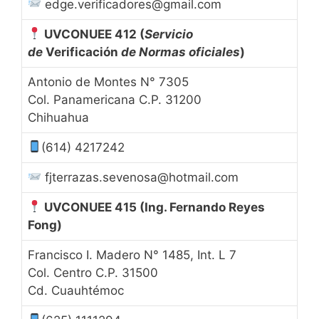
edge.verificadores@gmail.com
UVCONUEE 412
(
Servicio
de
Verificación
de Normas oficiales
)
Antonio de Montes N° 7305
Col. Panamericana C.P. 31200
Chihuahua
(614) 4217242
fjterrazas.sevenosa@hotmail.com
UVCONUEE 415
(Ing. Fernando Reyes
Fong)
Francisco I. Madero N° 1485, Int. L 7
Col. Centro C.P. 31500
Cd. Cuauhtémoc