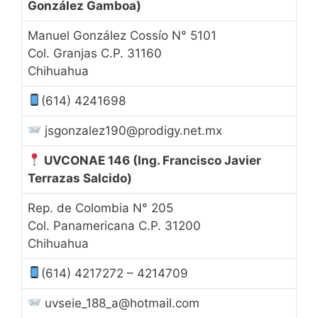
González Gamboa)
Manuel González Cossío N° 5101
Col. Granjas C.P. 31160
Chihuahua
(614) 4241698
jsgonzalez190@prodigy.net.mx
UVCONAE 146
(Ing. Francisco Javier
Terrazas Salcido)
Rep. de Colombia N° 205
Col. Panamericana C.P. 31200
Chihuahua
(614) 4217272 – 4214709
uvseie_188_a@hotmail.com