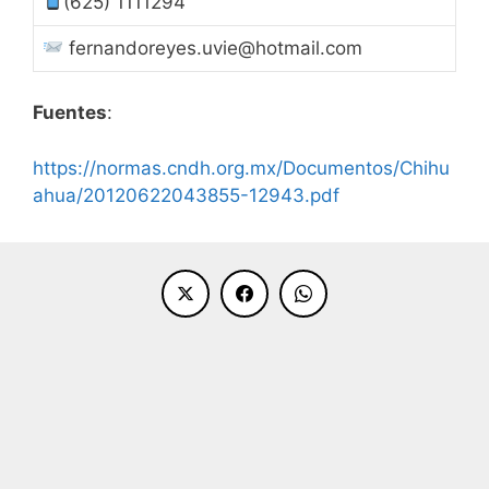
(625) 1111294
fernandoreyes.uvie@hotmail.com
Fuentes
:
https://normas.cndh.org.mx/Documentos/Chihu
ahua/20120622043855-12943.pdf