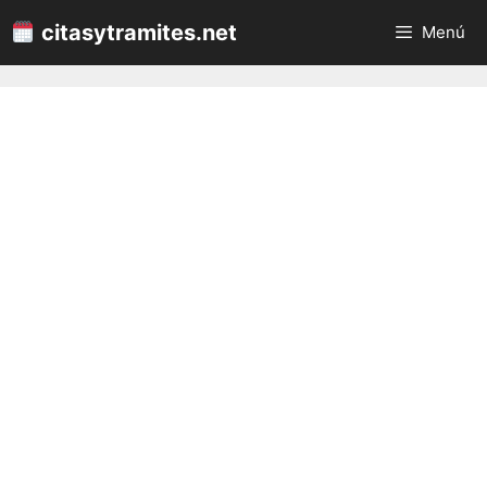
Saltar
citasytramites.net
Menú
al
contenido