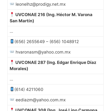
leonelhz@prodigy.net.mx
UVCONAE 216
(Ing. Héctor M. Varona
San Martín)
…
(656) 2655649 – (656) 1048912
hvaronasm@yahoo.com.mx
UVCONAE 287
(Ing. Edgar Enrique Díaz
Morales)
…
(614) 4211060
eediazm@yahoo.com.mx
UVCONAE 308
(Ing. José Lino Carmona