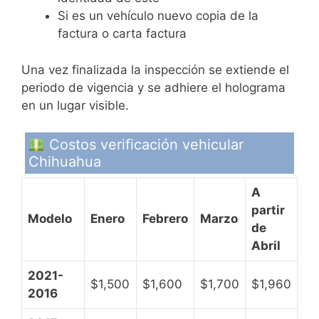
Si es un vehículo nuevo copia de la
factura o carta factura
Una vez finalizada la inspección se extiende el
periodo de vigencia y se adhiere el holograma
en un lugar visible.
Costos verificación vehicular
Chihuahua
A
partir
Modelo
Enero
Febrero
Marzo
de
Abril
2021-
$1,500
$1,600
$1,700
$1,960
2016