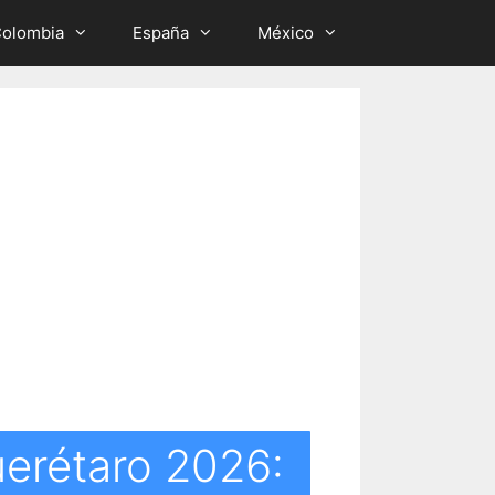
olombia
España
México
uerétaro 2026: