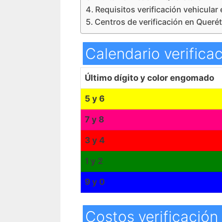
Requisitos verificación vehicular
Centros de verificación en Queré
Calendario verifica
Último dígito y color engomado
5 y 6
7 y 8
3 y 4
1 y 2
9 y 0
Costos verificación