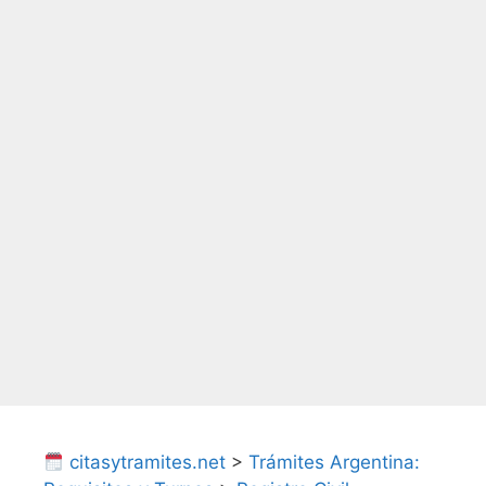
citasytramites.net
>
Trámites Argentina: