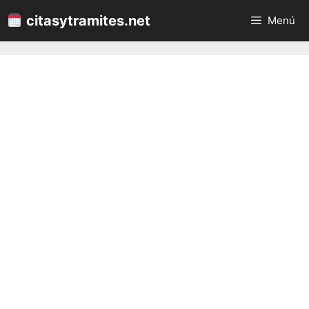
Saltar
citasytramites.net
Menú
al
contenido