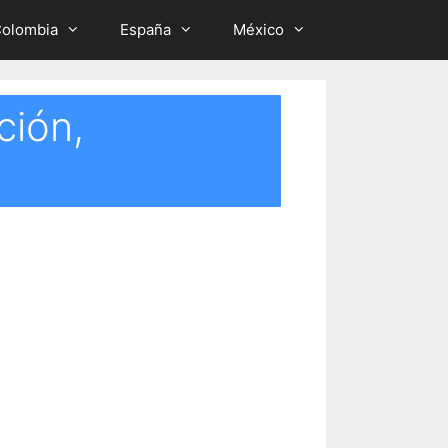
olombia
España
México
ción,