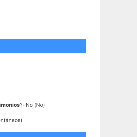
rimonios
?: No (No)
ontáneos)