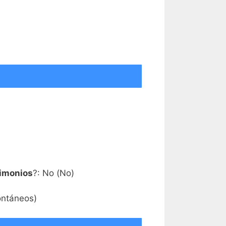
rimonios
?: No (No)
ontáneos)