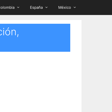
olombia
España
México
ción,