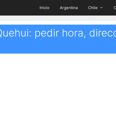
Inicio
Argentina
Chile
C
Quehui: pedir hora, direc