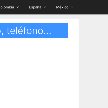
olombia
España
México
io, teléfono…