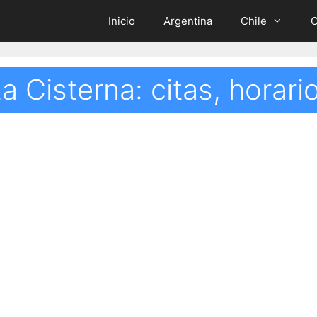
Inicio
Argentina
Chile
C
La Cisterna: citas, horar