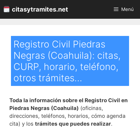
Saltar
citasytramites.net
Menú
al
contenido
Registro Civil Piedras
Negras (Coahuila): citas,
CURP, horario, teléfono,
otros trámites…
Toda la información sobre el Registro Civil en
Piedras Negras (Coahuila)
(oficinas,
direcciones, teléfonos, horarios, cómo agenda
cita) y los
trámites que puedes realizar
.