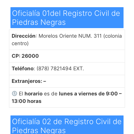
Oficialía 01del Registro Civil de
Piedras Negras
Dirección
: Morelos Oriente NUM. 311 (colonia
centro)
CP: 26000
Teléfono
: (878) 7821494 EXT.
Extranjeros: –
El
horario
es de
lunes a viernes de 9:00 –
13:00 horas
Oficialía 02 de Registro Civil de
Piedras Negras