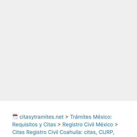
citasytramites.net
>
Trámites México:
Requisitos y Citas
>
Registro Civil México
>
Citas Registro Civil Coahuila: citas, CURP,